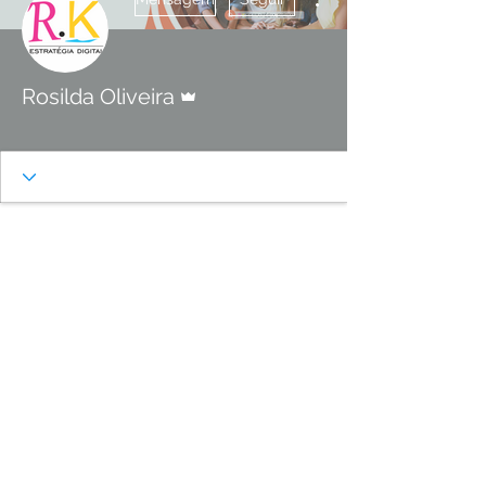
Administrador
Rosilda Oliveira
Estrela em Ascensão
+
4