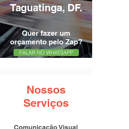
Taguatinga, DF.
Q
uer fazer um
orçamento pelo Zap?
FALAR NO WHATSAPP
Nossos
Serviços
Comunicação Visual