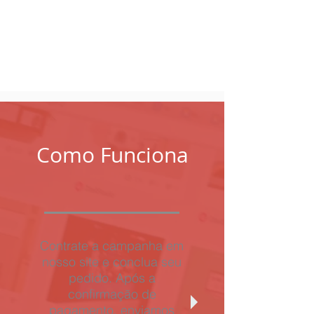
semanais ou mensais.
Painel com todas as suas mídias
(Google, Facebook, Analytics,
Instagram)
Como Funciona
Contrate a campanha em
nosso site e conclua seu
pedido. Após a
confirmação de
pagamento, enviamos