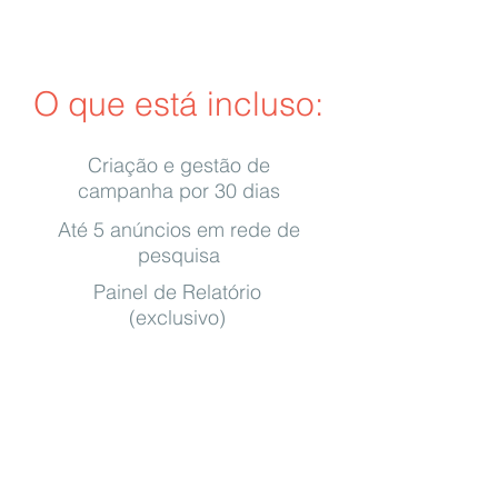
Iniciar Projeto
O que está incluso:
Criação e gestão de
campanha por 30 dias
Até 5 anúncios em rede de
pesquisa
Painel de Relatório
(exclusivo)
Painel do Cliente
Tenha o total controle da
suas
campanhas em um painel
exclusivo
com login e senha e
receba relatórios d
iários,