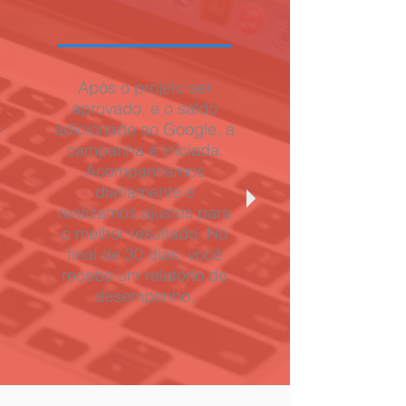
Após o projeto ser
aprovado, e o saldo
adicionado ao Google, a
campanha é iniciada.
Acompanhamos
diariamente e
realizamos ajustes para
o melhor resultado. No
final de 30 dias, você
recebe um relatório de
desempenho.