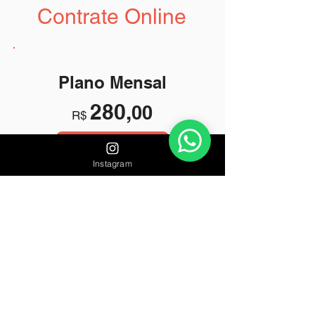
Contrate Online
Plano Mensal
280,
00
R$
Contratar
Instagram
Criação e gestão de
campanha por 30 dias
Até 5 anúncios em rede de
pesquisa
Relatório de resultado e
cliques