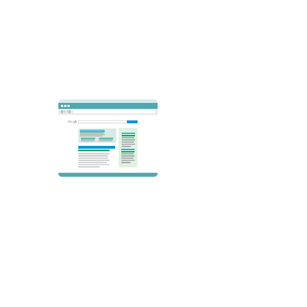
Coloque seu negócio no
topo das pesquisas
com anúncios Google
Características:
Segmentação Geográfica e
palavras-chave
Criação de anúncio em texto
Link site e telefone