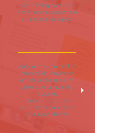
um briefing para que
você detalhe seu projeto
e o alcance desejado.
Após o envio do briefing
preenchido, enviamos
em até 3 dias úteis um
projeto de campanha,
incluindo
recomendação de
verba, texto do anúncio
e palavras chaves.