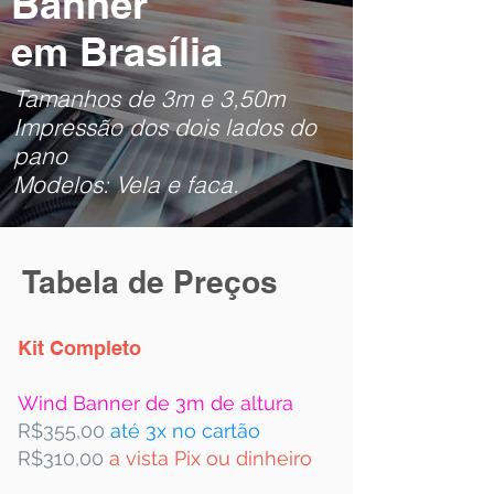
Banner
em Brasília
Tamanhos de 3m e 3,50m
Impressão dos dois lados do
pano
Modelos: Vela e faca.
Tabela de Preços
Kit Completo
Wind Banner de 3m de altura
R$355,00
até 3x no cartão
R$310,00
a vista Pix ou dinheiro