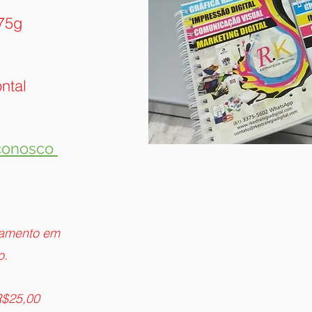
 75g
ontal
conosco
gamento em
o.
 R$25,00