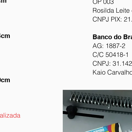
cm
OP 003
Rosilda Leite 
CNPJ PIX: 21
4cm
Banco do Bra
AG: 1887-2
C/C 50418-1
CNPJ: 31.142
Kaio Carvalh
0cm
alizada