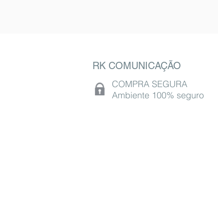
RK COMUNICAÇÃO
COMPRA SEGURA
Ambiente 100% seguro
St. M QNM 5 - LOTE 20 - Ceilândia, Brasíli
CEP 72215-066