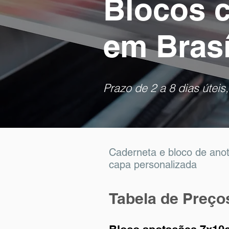
Blocos 
em Brasí
Prazo de 2 a 8 dias úte
Caderneta e bloco de ano
capa personalizada
Tabela de Preço