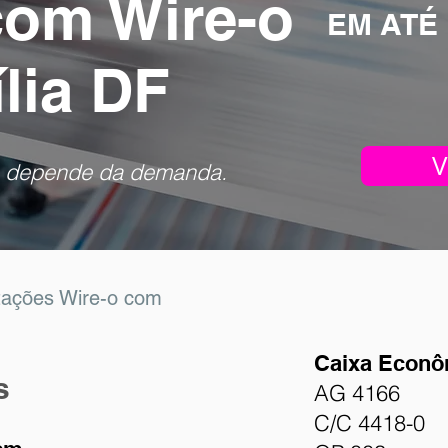
com Wire-o
EM ATÉ
lia DF
V
is, depende da demanda.
tações Wire-o com
Caixa Econô
s
AG 4166
C/C 4418-0