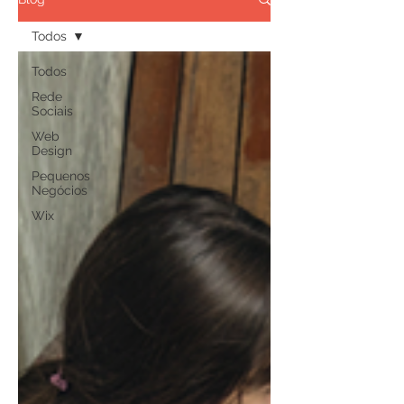
Todos
Todos
Rede
Sociais
Web
Design
Pequenos
Negócios
Wix