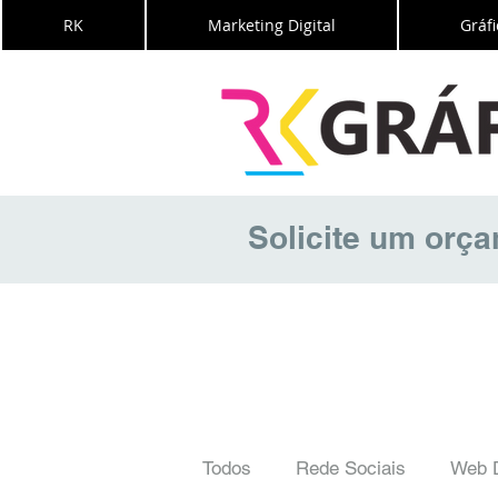
RK
Marketing Digital
Gráfi
Solicite um orç
Todos
Rede Sociais
Web 