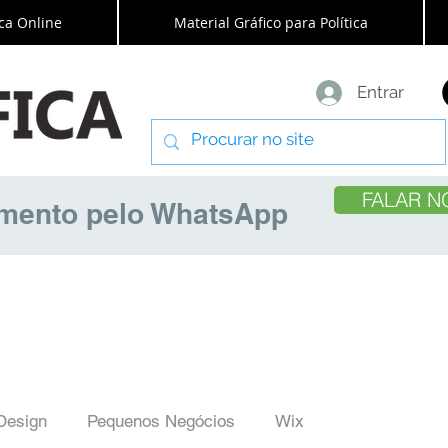
ca Online
Material Gráfico para Política
Entrar
FALAR N
amento pelo WhatsApp
Design
Pequenos Negócios
Wix