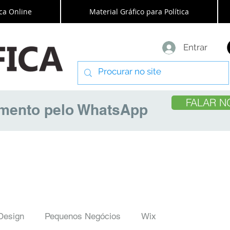
ca Online
Material Gráfico para Política
Entrar
FALAR N
amento pelo WhatsApp
Design
Pequenos Negócios
Wix