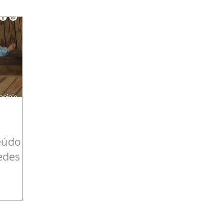
eúdo
edes