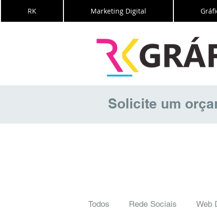
RK
Marketing Digital
Gráfi
Solicite um orç
Todos
Rede Sociais
Web 