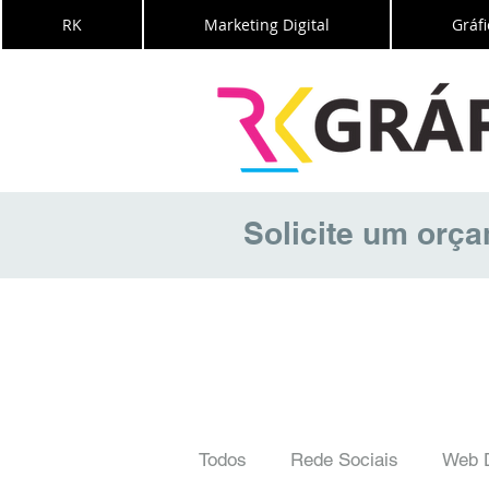
RK
Marketing Digital
Gráfi
Solicite um orç
Todos
Rede Sociais
Web 