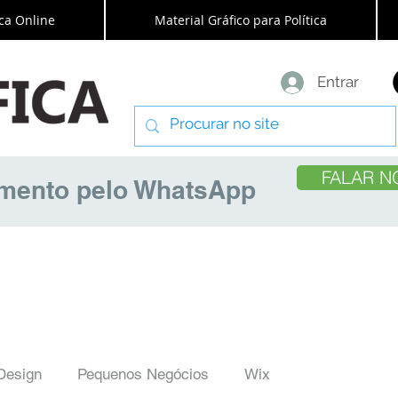
ca Online
Material Gráfico para Política
Entrar
FALAR N
amento pelo WhatsApp
Design
Pequenos Negócios
Wix