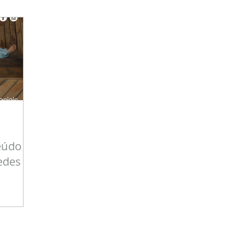
eúdo
edes