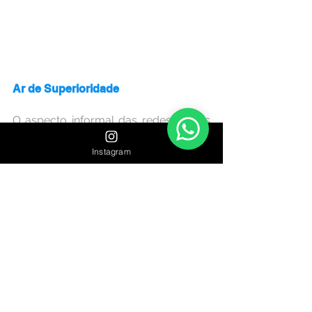
Ar de Superioridade
O aspecto informal das redes sociais 
oferece uma grande oportunidade de 
Instagram
falar com seus seguidores cara a cara 
e é isso que você deve fazer. Seja 
agradável, paciente, transparente e o 
mais claro possível. E o mais 
importante, nunca se mostre superior. 
Quanto mais respeito e empatia você 
mostrar, maior o engajamento e 
confiança que você vai conseguir dos 
seus seguidores.