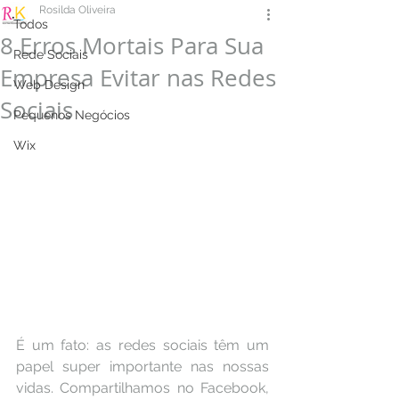
Rosilda Oliveira
Todos
8 Erros Mortais Para Sua
Rede Sociais
Empresa Evitar nas Redes
Web Design
Sociais
Pequenos Negócios
Wix
É um fato: as redes sociais têm um 
papel super importante nas nossas 
vidas. Compartilhamos no Facebook, 