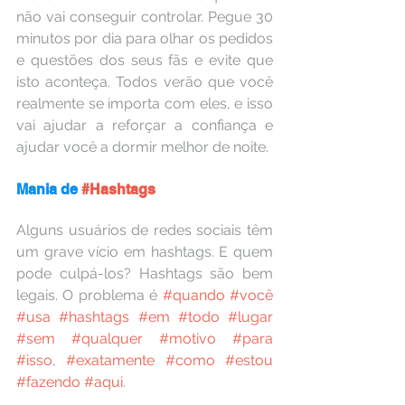
não vai conseguir controlar. Pegue 30 
minutos por dia para olhar os pedidos 
e questões dos seus fãs e evite que 
isto aconteça. Todos verão que você 
realmente se importa com eles, e isso 
vai ajudar a reforçar a confiança e 
ajudar você a dormir melhor de noite.
Mania de 
#Hashtags
Alguns usuários de redes sociais têm 
um grave vício em hashtags. E quem 
pode culpá-los? Hashtags são bem 
legais. O problema é 
#quando
#você
#usa
#hashtags
#em
#todo
#lugar
#sem
#qualquer
#motivo
#para
#isso
, 
#exatamente
#como
#estou
#fazendo
#aqui
.