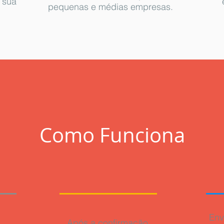
a sua
pequenas e médias empresas.
Como Funciona
Env
Após a confirmação,