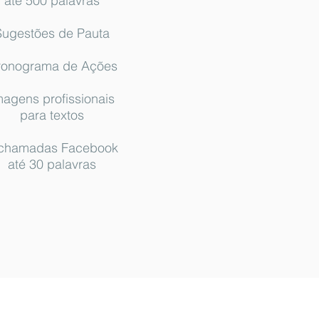
até 500 palavras
Sugestões de Pauta
ronograma de Ações
magens profissionais
para textos
 chamadas
Facebook
até 30 palavras