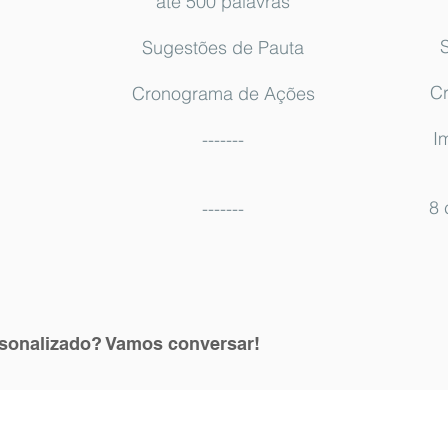
até 500 palavras
Sugestões de Pauta
C
Cronograma de Ações
I
-------
8
-------
rsonalizado? Vamos conversar!