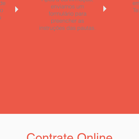
 de
em
enviamos um
so
Te
formulário para
u
preencher as
instruções das pautas.
Contrate Online