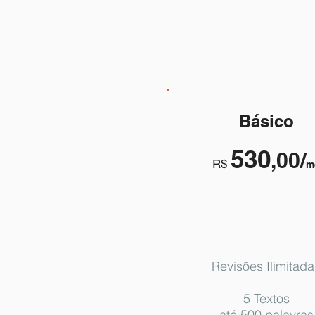
Básico
530
,00/
R$
m
Revisões Ilimitada
5 Textos
até 500 palavras