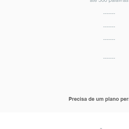
-------
-------
-------
-------
Precisa de um plano pe