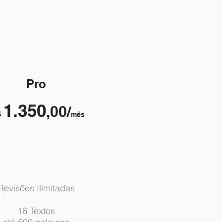
Pro
1.350
,00/
$
mês
Revisões Ilimitadas
16 Textos