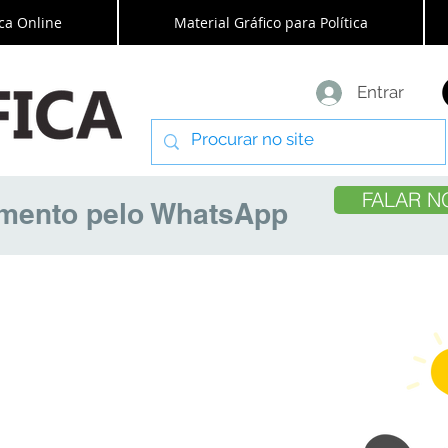
ca Online
Material Gráfico para Política
Entrar
FALAR N
amento pelo WhatsApp
e Arte