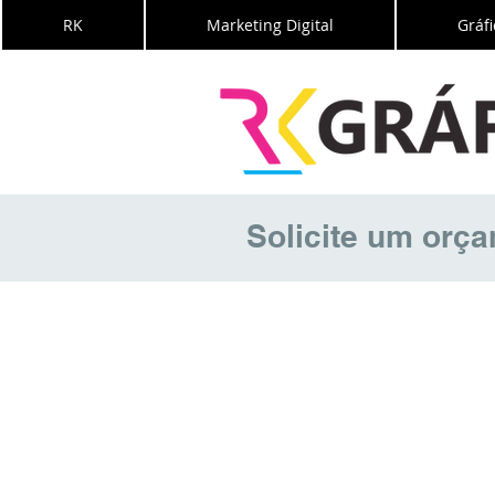
RK
Marketing Digital
Gráfi
Solicite um orç
Criação d