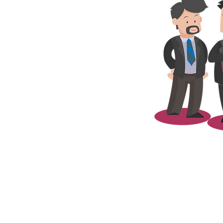
zada
ara desenvolver sua arte.
 impresso e digital.