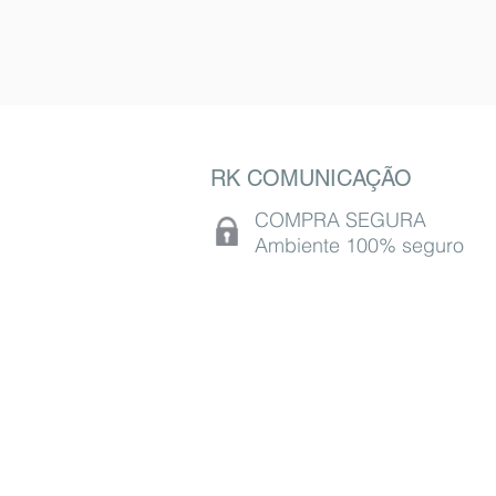
RK COMUNICAÇÃO
COMPRA SEGURA
Ambiente 100% seguro
St. M QNM 5 - LOTE 20 - Ceilândia, Brasíli
CEP 72215-066