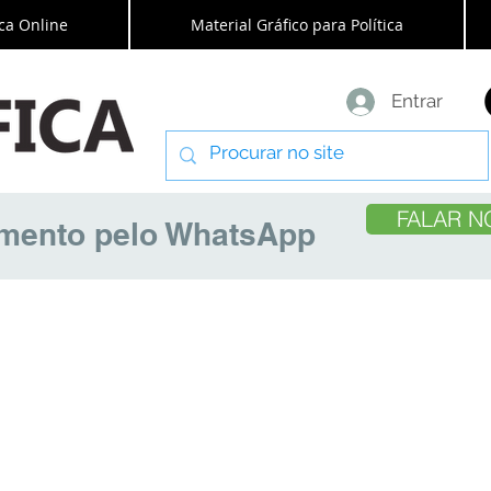
ca Online
Material Gráfico para Política
Entrar
FALAR N
amento pelo WhatsApp