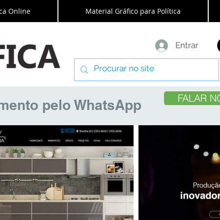
ca Online
Material Gráfico para Política
Entrar
FALAR N
amento pelo WhatsApp