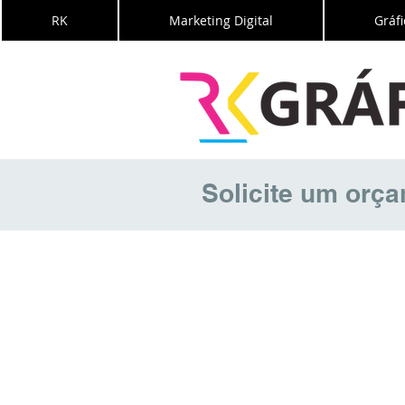
RK
Marketing Digital
Gráfi
Solicite um orç
Google Adw
Anúncio Google