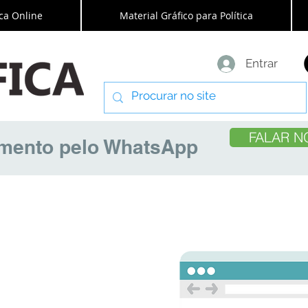
ca Online
Material Gráfico para Política
Entrar
FALAR N
amento pelo WhatsApp
ords