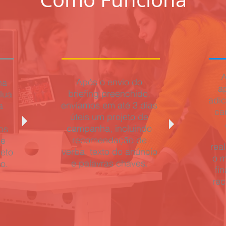
A
Após o envio do
ha
a
briefing preenchido,
lua
adic
enviamos em até 3 dias
a
ca
úteis um projeto de
campanha, incluindo
os
recomendação de
ue
rea
verba, texto do anúncio
jeto
o m
e palavras chaves.
o.
fi
rec