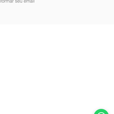
nformar seu email
os Reservados CNPJ: 31142054000115
e podem ser cobradas por empresas de
 exemplo no caso de pagamentos em