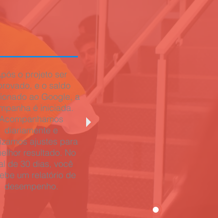
pós o projeto ser
provado, e o saldo
ionado ao Google, a
mpanha é iniciada.
Acompanhamos
diariamente e
lizamos ajustes para
elhor resultado. No
nal de 30 dias, você
ebe um relatório de
desempenho.