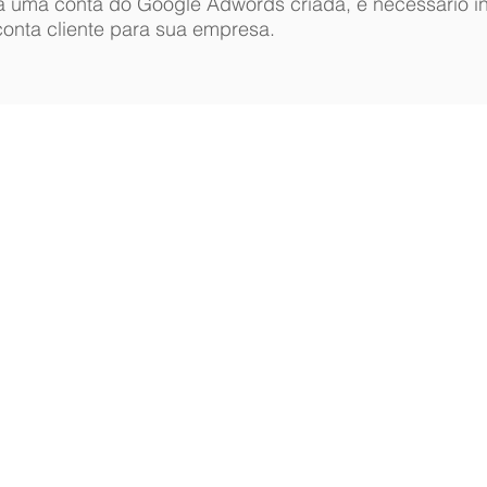
a uma conta do Google Adwords criada,
é necessário i
conta cliente para sua empresa.
© 2026 by RK Estratégia Digital. Todos os direit
os preços exibidos não incluem possíveis taxas qu
a - DF,
cartão de crédito ou entidades bancários, por
parcelas.