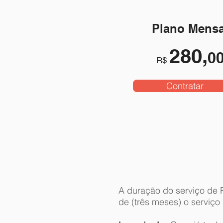
Plano Mensa
280,
0
R$
Contratar
A duração do serviço de 
de (três meses) o serviç