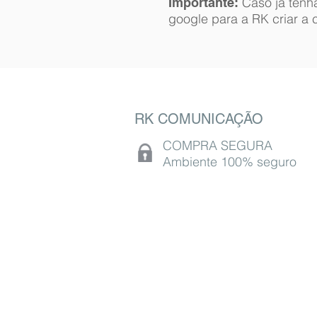
Caso já tenh
Importante:
google para a RK criar a 
RK COMUNICAÇÃO
COMPRA SEGURA
Ambiente 100% seguro
St. M QNM 5 - LOTE 20 - Ceilândia, Brasíli
CEP 72215-066