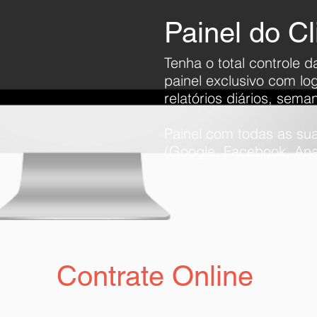
Painel do Cl
Tenha o total controle 
painel exclusivo
com log
relatórios d
iários,
seman
Painel com todas as su
(Google, Facebook, Anal
Contrate Online