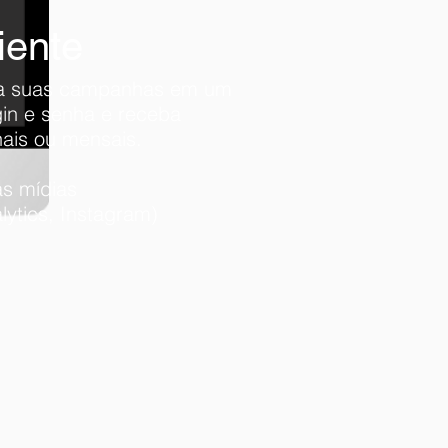
iente
da
suas campanhas em um
in e senha e receba
ais ou mensais.
as mídias
ytics, Instagram)