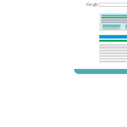
opo das
Google
 palavras-chave
xto