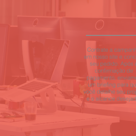
Contrate a campan
em nosso site e conc
seu pedido. Após 
confirmação de
pagamento, enviam
um briefing para q
você detalhe seu pro
e o alcance desejad