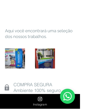
Gráfica
Taguatinga
Aqui você encontrará uma seleção
dos nossos trabalhos.
COMPRA SEGURA
Ambiente 100% seguro
Instagram
St. M QNM 5 - LOTE 20 - Ceilândia,