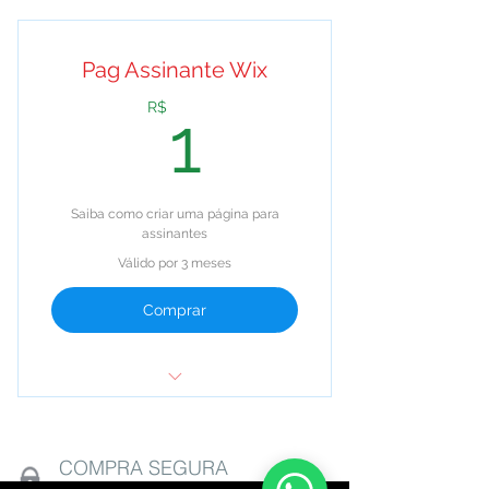
Pag Assinante Wix
1R$
R$
1
Saiba como criar uma página para
assinantes
Válido por 3 meses
Comprar
Tutorial passo a passo
Uma dica Bônus
COMPRA SEGURA