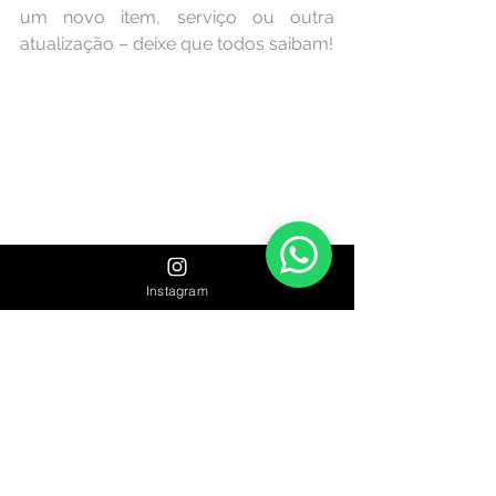
um novo item, serviço ou outra 
atualização – deixe que todos saibam!
Instagram
Dicas: Se não é exatamente um 
“Truque” prático ou se você não se 
sente pronto para oferecer um 
“passo-a-passo” de “Como Fazer”, 
você pode sempre oferecer dicas. 
Esta palavra é mais geral, mas ainda 
extremamente tentadora para as 