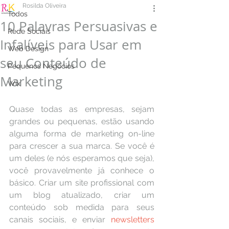
Rosilda Oliveira
Todos
10 Palavras Persuasivas e
Rede Sociais
Infalíveis para Usar em
Web Design
seu Conteúdo de
Pequenos Negócios
Marketing
Wix
Quase todas as empresas, sejam 
grandes ou pequenas, estão usando 
alguma forma de marketing on-line 
para crescer a sua marca. Se você é 
um deles (e nós esperamos que seja), 
você provavelmente já conhece o 
básico. Criar um site profissional com 
um blog atualizado, criar um 
conteúdo sob medida para seus 
canais sociais, e enviar 
newsletters